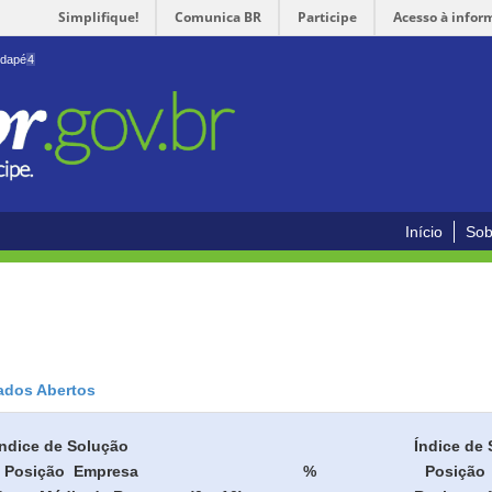
Simplifique!
Comunica BR
Participe
Acesso à infor
odapé
4
Início
Sob
ados Abertos
Índice de Solução
Índice de 
Posição
Empresa
%
Posição