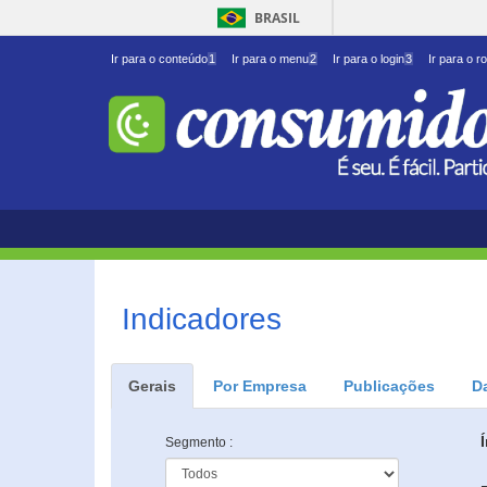
BRASIL
Ir para o conteúdo
1
Ir para o menu
2
Ir para o login
3
Ir para o r
Indicadores
Gerais
Por Empresa
Publicações
D
Segmento :