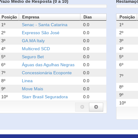
Prazo Médio de Resposta (0 a 10)
Reclamaç
Posição
Empresa
Dias
Posição
1º
Senac - Santa Catarina
0.0
1º
2º
Expresso São José
0.0
2º
3º
GA.MA Italy
0.0
3º
4º
Multicred SCD
0.0
4º
5º
Seguro Bet
0.0
5º
6º
Águas das Agulhas Negras
0.0
6º
7º
Concessionária Ecoponte
0.0
7º
8º
Linea
0.0
8º
9º
Move Mais
0.0
9º
10º
Starr Brasil Seguradora
0.0
10º