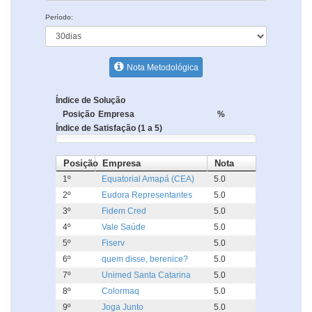
Período:
Nota Metodológica
Índice de Solução
Posição
Empresa
%
Índice de Satisfação (1 a 5)
Posição
Empresa
Nota
1º
Equatorial Amapá (CEA)
5.0
2º
Eudora Representantes
5.0
3º
Fidem Cred
5.0
4º
Vale Saúde
5.0
5º
Fiserv
5.0
6º
quem disse, berenice?
5.0
7º
Unimed Santa Catarina
5.0
8º
Colormaq
5.0
9º
Joga Junto
5.0