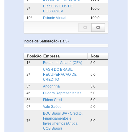
ER SERVICOS DE
9º
100.0
COBRANCA
10º
Estante Virtual
100.0
Índice de Satisfação (1 a 5)
Posição
Empresa
Nota
1º
Equatorial Amapá (CEA)
5.0
CASH DO BRASIL
2º
RECUPERACAO DE
5.0
CREDITO
3º
Andorinha
5.0
4º
Eudora Representantes
5.0
5º
Fidem Cred
5.0
6º
Vale Saúde
5.0
BOC Brasil S/A - Crédito,
Financiamentos e
7º
5.0
Investimentos (Antiga
CCB Brasil)