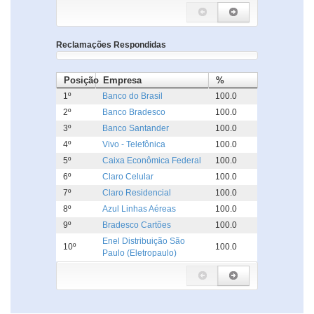
Reclamações Respondidas
Posição
Empresa
%
1º
Banco do Brasil
100.0
2º
Banco Bradesco
100.0
3º
Banco Santander
100.0
4º
Vivo - Telefônica
100.0
5º
Caixa Econômica Federal
100.0
6º
Claro Celular
100.0
7º
Claro Residencial
100.0
8º
Azul Linhas Aéreas
100.0
9º
Bradesco Cartões
100.0
Enel Distribuição São
10º
100.0
Paulo (Eletropaulo)