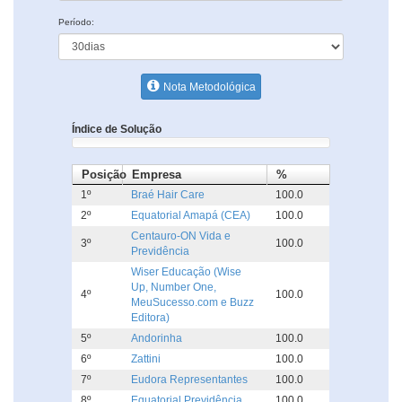
Período:
Nota Metodológica
Índice de Solução
Posição
Empresa
%
1º
Braé Hair Care
100.0
2º
Equatorial Amapá (CEA)
100.0
Centauro-ON Vida e
3º
100.0
Previdência
Wiser Educação (Wise
Up, Number One,
4º
100.0
MeuSucesso.com e Buzz
Editora)
5º
Andorinha
100.0
6º
Zattini
100.0
7º
Eudora Representantes
100.0
8º
Equatorial Previdência
100.0