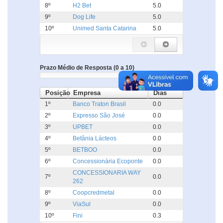
8º
H2 Bet
5.0
9º
Dog Life
5.0
10º
Unimed Santa Catarina
5.0
Prazo Médio de Resposta (0 a 10)
Posição
Empresa
Dias
1º
Banco Traton Brasil
0.0
2º
Expresso São José
0.0
3º
UPBET
0.0
4º
Betânia Lácteos
0.0
5º
BETBOO
0.0
6º
Concessionária Ecoponte
0.0
CONCESSIONARIA WAY
7º
0.0
262
8º
Coopcredmetal
0.0
9º
ViaSul
0.0
10º
Fini
0.3