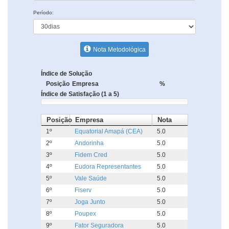
Período:
Nota Metodológica
Índice de Solução
Posição
Empresa
%
Índice de Satisfação (1 a 5)
Posição
Empresa
Nota
1º
Equatorial Amapá (CEA)
5.0
2º
Andorinha
5.0
3º
Fidem Cred
5.0
4º
Eudora Representantes
5.0
5º
Vale Saúde
5.0
6º
Fiserv
5.0
7º
Joga Junto
5.0
8º
Poupex
5.0
9º
Fator Seguradora
5.0