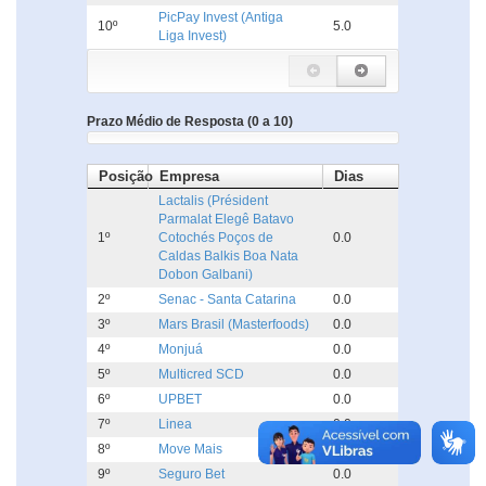
PicPay Invest (Antiga
10º
5.0
Liga Invest)
Prazo Médio de Resposta (0 a 10)
Posição
Empresa
Dias
Lactalis (Président
Parmalat Elegê Batavo
1º
Cotochés Poços de
0.0
Caldas Balkis Boa Nata
Dobon Galbani)
2º
Senac - Santa Catarina
0.0
3º
Mars Brasil (Masterfoods)
0.0
4º
Monjuá
0.0
5º
Multicred SCD
0.0
6º
UPBET
0.0
7º
Linea
0.0
8º
Move Mais
0.0
9º
Seguro Bet
0.0