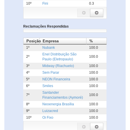
10º
Fini
0.3
Reclamações Respondidas
Posição
Empresa
%
1º
Nubank
100.0
Enel Distribuição São
2º
100.0
Paulo (Eletropaulo)
3º
Midway (Riachuelo)
100.0
4º
Sem Parar
100.0
5º
NEON Financeira
100.0
6º
Smiles
100.0
Santander
7º
100.0
Financiamentos (Aymoré)
8º
Neoenergia Brasília
100.0
9º
Luizacred
100.0
10º
Oi Fixo
100.0