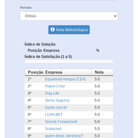
Período:
Nota Metodológica
Índice de Solução
Posição
Empresa
%
Índice de Satisfação (1 a 5)
Posição
Empresa
Nota
1º
Equatorial Amapá (CEA)
5.0
2º
Fidem Cred
5.0
3º
Dog Life
5.0
4º
Zema Seguros
5.0
5º
Gazin.com.br
5.0
6º
LUVA.BET
5.0
7º
Sicoob Coopacredi
5.0
8º
Sudacred
5.0
9º
quem disse, berenice?
5.0