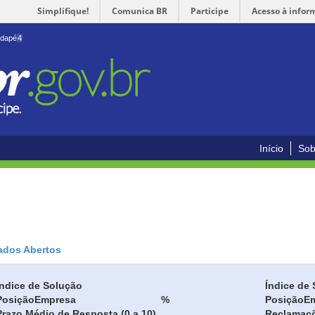
Simplifique!
Comunica BR
Participe
Acesso à infor
odapé
4
Início
Sob
ados Abertos
Índice de Solução
Índice de 
Posição
Empresa
%
Posição
E
Prazo Médio de Resposta (0 a 10)
Reclamaç