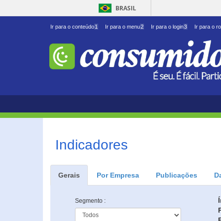
BRASIL
Ir para o conteúdo
1
Ir para o menu
2
Ir para o login
3
Ir para o r
Indicadores
Gerais
Por Empresa
Publicações
D
Segmento :