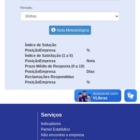
Período:
Nota Metodológica
Índice de Solução
Posição
Empresa
%
Índice de Satisfação (1 a 5)
Posição
Empresa
Nota
Prazo Médio de Resposta (0 a 10)
Posição
Empresa
Dias
Reclamações Respondidas
Posição
Empresa
%
Serviços
Indicadores
Painel Estatístico
Não encontrei a empresa