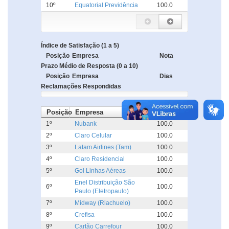
10º
Equatorial Previdência
100.0
Índice de Satisfação (1 a 5)
Posição
Empresa
Nota
Prazo Médio de Resposta (0 a 10)
Posição
Empresa
Dias
Reclamações Respondidas
Posição
Empresa
%
1º
Nubank
100.0
2º
Claro Celular
100.0
3º
Latam Airlines (Tam)
100.0
4º
Claro Residencial
100.0
5º
Gol Linhas Aéreas
100.0
Enel Distribuição São
6º
100.0
Paulo (Eletropaulo)
7º
Midway (Riachuelo)
100.0
8º
Crefisa
100.0
9º
Cartão Carrefour
100.0