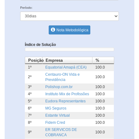
Período:
Nota Metodológica
Índice de Solução
Posição
Empresa
%
1º
Equatorial Amapá (CEA)
100.0
Centauro-ON Vida e
2º
100.0
Previdência
3º
Polishop.com.br
100.0
4º
Instituto Mix de Profissões
100.0
5º
Eudora Representantes
100.0
6º
MG Seguros
100.0
7º
Estante Virtual
100.0
8º
Fidem Cred
100.0
ER SERVICOS DE
9º
100.0
COBRANCA