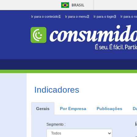
BRASIL
Ir para o conteúdo
1
Ir para o menu
2
Ir para o login
3
Ir para o r
Indicadores
Gerais
Por Empresa
Publicações
D
Segmento :