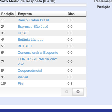
Prazo Médio de Resposta (0 a 10)
Reclamaç
Posição
Posição
Empresa
Dias
1º
Banco Traton Brasil
0.0
2º
Expresso São José
0.0
3º
UPBET
0.0
4º
Betânia Lácteos
0.0
5º
BETBOO
0.0
6º
Concessionária Ecoponte
0.0
CONCESSIONARIA WAY
7º
0.0
262
8º
Coopcredmetal
0.0
9º
ViaSul
0.0
10º
Fini
0.3