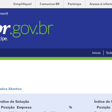
Simplifique!
Comunica BR
Participe
Acesso à infor
odapé
4
Início
Sob
ados Abertos
Índice de Solução
Índice de 
Posição
Empresa
%
Posição