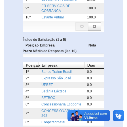
ER SERVICOS DE
9º
100.0
COBRANCA
10º
Estante Virtual
100.0
Índice de Satisfação (1 a 5)
Posição
Empresa
Nota
Prazo Médio de Resposta (0 a 10)
Posição
Empresa
Dias
1º
Banco Traton Brasil
0.0
2º
Expresso São José
0.0
3º
UPBET
0.0
4º
Betânia Lácteos
0.0
5º
BETBOO
0.0
6º
Concessionária Ecoponte
0.0
CONCESSIONARIA WAY
7º
0.0
262
8º
Coopcredmetal
0.0