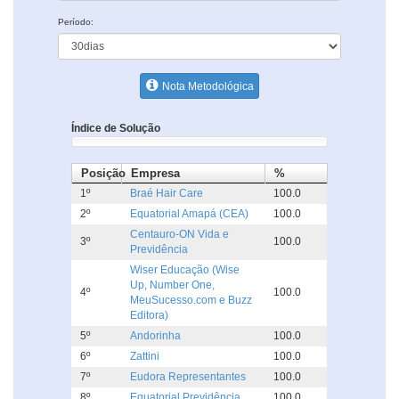
Período:
Nota Metodológica
Índice de Solução
Posição
Empresa
%
1º
Braé Hair Care
100.0
2º
Equatorial Amapá (CEA)
100.0
Centauro-ON Vida e
3º
100.0
Previdência
Wiser Educação (Wise
Up, Number One,
4º
100.0
MeuSucesso.com e Buzz
Editora)
5º
Andorinha
100.0
6º
Zattini
100.0
7º
Eudora Representantes
100.0
8º
Equatorial Previdência
100.0