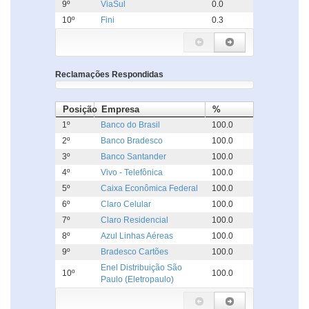
9º
ViaSul
0.0
10º
Fini
0.3
Reclamações Respondidas
Posição
Empresa
%
1º
Banco do Brasil
100.0
2º
Banco Bradesco
100.0
3º
Banco Santander
100.0
4º
Vivo - Telefônica
100.0
5º
Caixa Econômica Federal
100.0
6º
Claro Celular
100.0
7º
Claro Residencial
100.0
8º
Azul Linhas Aéreas
100.0
9º
Bradesco Cartões
100.0
Enel Distribuição São
10º
100.0
Paulo (Eletropaulo)