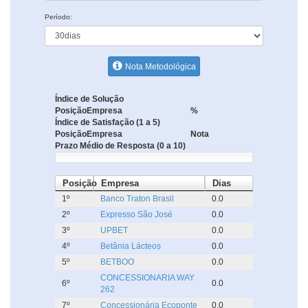
Período:
Nota Metodológica
Índice de Solução
Posição
Empresa
%
Índice de Satisfação (1 a 5)
Posição
Empresa
Nota
Prazo Médio de Resposta (0 a 10)
Posição
Empresa
Dias
1º
Banco Traton Brasil
0.0
2º
Expresso São José
0.0
3º
UPBET
0.0
4º
Betânia Lácteos
0.0
5º
BETBOO
0.0
CONCESSIONARIA WAY
6º
0.0
262
7º
Concessionária Ecoponte
0.0