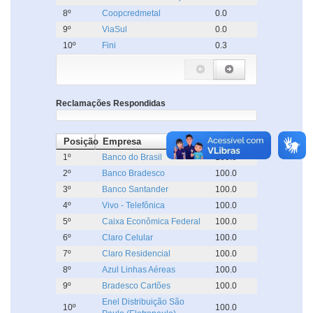
8º
Coopcredmetal
0.0
9º
ViaSul
0.0
10º
Fini
0.3
Reclamações Respondidas
Posição
Empresa
%
1º
Banco do Brasil
100.0
2º
Banco Bradesco
100.0
3º
Banco Santander
100.0
4º
Vivo - Telefônica
100.0
5º
Caixa Econômica Federal
100.0
6º
Claro Celular
100.0
7º
Claro Residencial
100.0
8º
Azul Linhas Aéreas
100.0
9º
Bradesco Cartões
100.0
Enel Distribuição São
10º
100.0