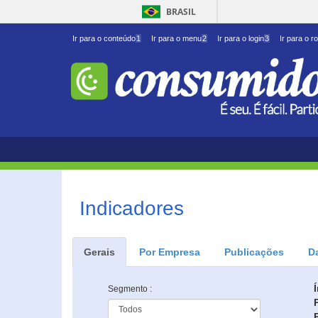
BRASIL
Ir para o conteúdo
1
Ir para o menu
2
Ir para o login
3
Ir para o r
Indicadores
Gerais
Por Empresa
Publicações
D
Segmento :