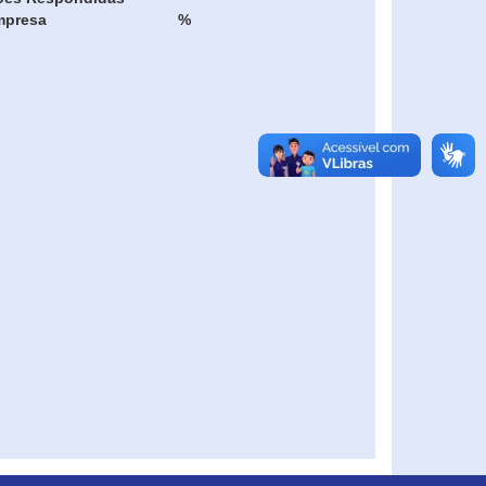
mpresa
%