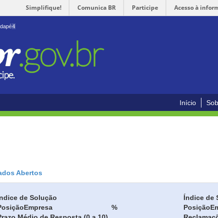
Simplifique!
Comunica BR
Participe
Acesso à infor
odapé
4
Início
Sob
ados Abertos
Índice de Solução
Índice de 
Posição
Empresa
%
Posição
E
Prazo Médio de Resposta (0 a 10)
Reclamaç