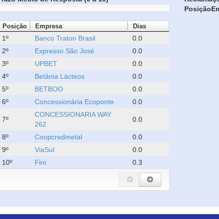
Posição
E
Posição
Empresa
Dias
1º
Banco Traton Brasil
0.0
2º
Expresso São José
0.0
3º
UPBET
0.0
4º
Betânia Lácteos
0.0
5º
BETBOO
0.0
6º
Concessionária Ecoponte
0.0
CONCESSIONARIA WAY
7º
0.0
262
8º
Coopcredmetal
0.0
9º
ViaSul
0.0
10º
Fini
0.3