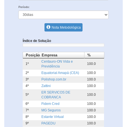
Período:
Nota Metodológica
Índice de Solução
Posição
Empresa
%
Centauro-ON Vida e
1º
100.0
Previdência
2º
Equatorial Amapá (CEA)
100.0
3º
Polishop.com.br
100.0
4º
Zattini
100.0
ER SERVICOS DE
5º
100.0
COBRANCA
6º
Fidem Cred
100.0
7º
MG Seguros
100.0
8º
Estante Virtual
100.0
9º
PAGEDU
100.0