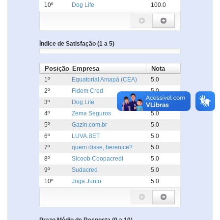
10º
Dog Life
100.0
Índice de Satisfação (1 a 5)
Posição
Empresa
Nota
1º
Equatorial Amapá (CEA)
5.0
2º
Fidem Cred
5.0
3º
Dog Life
5.0
4º
Zema Seguros
5.0
5º
Gazin.com.br
5.0
6º
LUVA.BET
5.0
7º
quem disse, berenice?
5.0
8º
Sicoob Coopacredi
5.0
9º
Sudacred
5.0
10º
Joga Junto
5.0