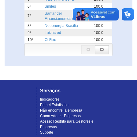
6º
Smiles
100.0
Santander
7º
100.0
Financiamentos (Aymoré)
8º
Neoenergia Brasília
100.0
9º
Luizacred
100.0
10º
Oi Fixo
100.0
Serviços
Indicadores
Painel Estatístico
Não encontrei a empresa
Como Aderir - Empresas
Acesso Restrito para Gestores e
Empresas
Suporte