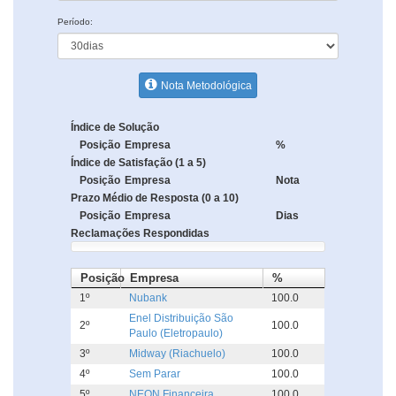
Período:
Nota Metodológica
Índice de Solução
Posição
Empresa
%
Índice de Satisfação (1 a 5)
Posição
Empresa
Nota
Prazo Médio de Resposta (0 a 10)
Posição
Empresa
Dias
Reclamações Respondidas
Posição
Empresa
%
1º
Nubank
100.0
Enel Distribuição São
2º
100.0
Paulo (Eletropaulo)
3º
Midway (Riachuelo)
100.0
4º
Sem Parar
100.0
5º
NEON Financeira
100.0