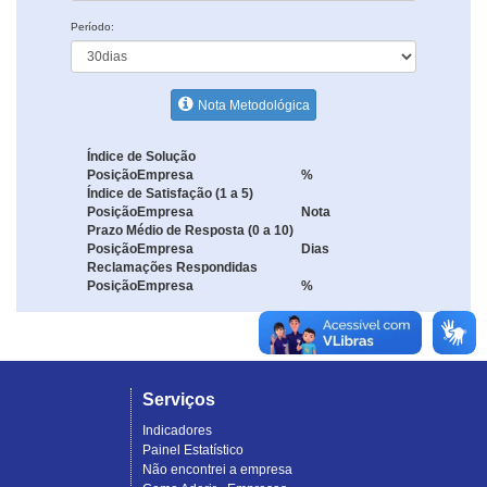
Período:
Nota Metodológica
Índice de Solução
Posição
Empresa
%
Índice de Satisfação (1 a 5)
Posição
Empresa
Nota
Prazo Médio de Resposta (0 a 10)
Posição
Empresa
Dias
Reclamações Respondidas
Posição
Empresa
%
Serviços
Indicadores
Painel Estatístico
Não encontrei a empresa