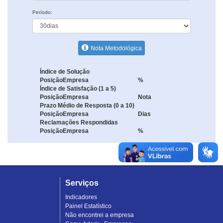
Período:
Nota Metodológica
Índice de Solução
Posição
Empresa
%
Índice de Satisfação (1 a 5)
Posição
Empresa
Nota
Prazo Médio de Resposta (0 a 10)
Posição
Empresa
Dias
Reclamações Respondidas
Posição
Empresa
%
Serviços
Indicadores
Painel Estatístico
Não encontrei a empresa