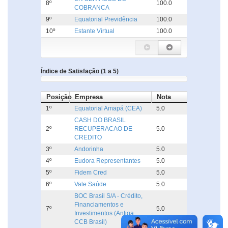
8º
100.0
COBRANCA
9º
Equatorial Previdência
100.0
10º
Estante Virtual
100.0
Índice de Satisfação (1 a 5)
Posição
Empresa
Nota
1º
Equatorial Amapá (CEA)
5.0
CASH DO BRASIL
2º
RECUPERACAO DE
5.0
CREDITO
3º
Andorinha
5.0
4º
Eudora Representantes
5.0
5º
Fidem Cred
5.0
6º
Vale Saúde
5.0
BOC Brasil S/A - Crédito,
Financiamentos e
7º
5.0
Investimentos (Antiga
CCB Brasil)