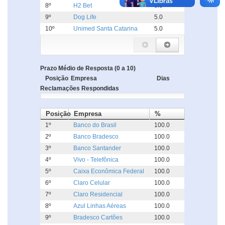
8º
H2 Bet
5.0
9º
Dog Life
5.0
10º
Unimed Santa Catarina
5.0
Prazo Médio de Resposta (0 a 10)
Posição
Empresa
Dias
Reclamações Respondidas
Posição
Empresa
%
1º
Banco do Brasil
100.0
2º
Banco Bradesco
100.0
3º
Banco Santander
100.0
4º
Vivo - Telefônica
100.0
5º
Caixa Econômica Federal
100.0
6º
Claro Celular
100.0
7º
Claro Residencial
100.0
8º
Azul Linhas Aéreas
100.0
9º
Bradesco Cartões
100.0