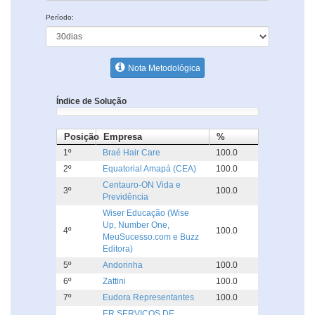
Período:
Nota Metodológica
Índice de Solução
Posição
Empresa
%
1º
Braé Hair Care
100.0
2º
Equatorial Amapá (CEA)
100.0
Centauro-ON Vida e
3º
100.0
Previdência
Wiser Educação (Wise
Up, Number One,
4º
100.0
MeuSucesso.com e Buzz
Editora)
5º
Andorinha
100.0
6º
Zattini
100.0
7º
Eudora Representantes
100.0
ER SERVICOS DE