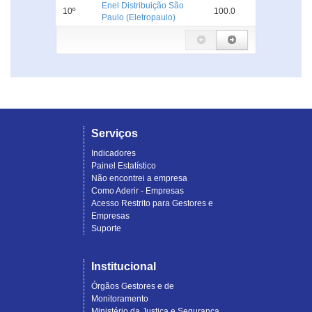
Enel Distribuição São
10º
100.0
Paulo (Eletropaulo)
Serviços
Indicadores
Painel Estatístico
Não encontrei a empresa
Como Aderir - Empresas
Acesso Restrito para Gestores e
Empresas
Suporte
Institucional
Órgãos Gestores e de
Monitoramento
Ministério da Justiça e Segurança