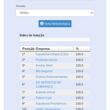
Período:
Nota Metodológica
Índice de Solução
Posição
Empresa
%
1º
Equatorial Amapá (CEA)
100.0
2º
Polishop.com.br
100.0
3º
Postos Shell
100.0
4º
MG Seguros
100.0
5º
Eudora Representantes
100.0
ER SERVICOS DE
6º
100.0
COBRANCA
7º
Estante Virtual
100.0
8º
Fidem Cred
100.0
9º
Equatorial Previdência
100.0
10º
União Seguradora
100.0