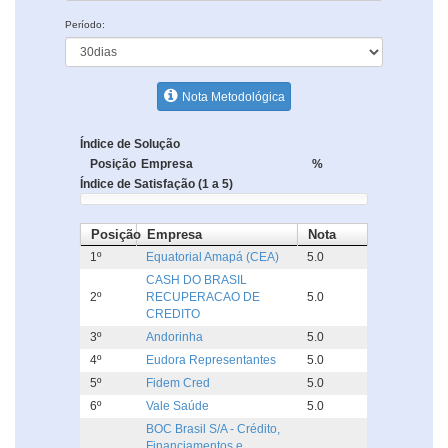
Período:
Nota Metodológica
Índice de Solução
Posição
Empresa
%
Índice de Satisfação (1 a 5)
Posição
Empresa
Nota
1º
Equatorial Amapá (CEA)
5.0
CASH DO BRASIL
2º
RECUPERACAO DE
5.0
CREDITO
3º
Andorinha
5.0
4º
Eudora Representantes
5.0
5º
Fidem Cred
5.0
6º
Vale Saúde
5.0
BOC Brasil S/A - Crédito,
Financiamentos e