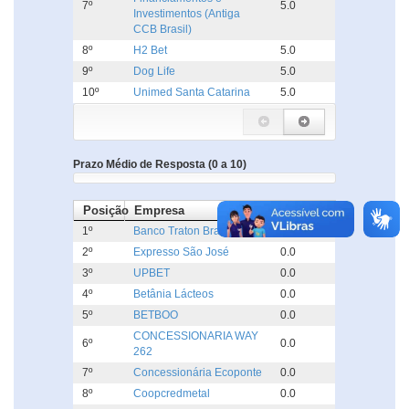
7º
5.0
Investimentos (Antiga
CCB Brasil)
8º
H2 Bet
5.0
9º
Dog Life
5.0
10º
Unimed Santa Catarina
5.0
Prazo Médio de Resposta (0 a 10)
Posição
Empresa
Dias
1º
Banco Traton Brasil
0.0
2º
Expresso São José
0.0
3º
UPBET
0.0
4º
Betânia Lácteos
0.0
5º
BETBOO
0.0
CONCESSIONARIA WAY
6º
0.0
262
7º
Concessionária Ecoponte
0.0
8º
Coopcredmetal
0.0