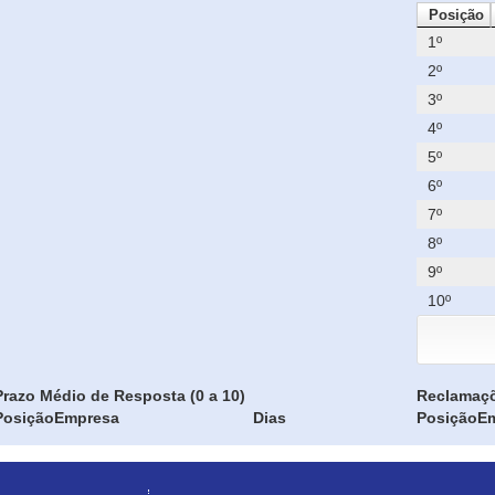
Posição
1º
2º
3º
4º
5º
6º
7º
8º
9º
10º
Prazo Médio de Resposta (0 a 10)
Reclamaç
Posição
Empresa
Dias
Posição
E