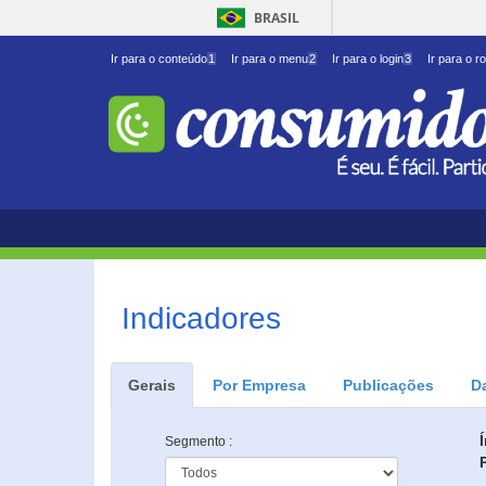
BRASIL
Ir para o conteúdo
1
Ir para o menu
2
Ir para o login
3
Ir para o r
Indicadores
Gerais
Por Empresa
Publicações
D
Segmento :