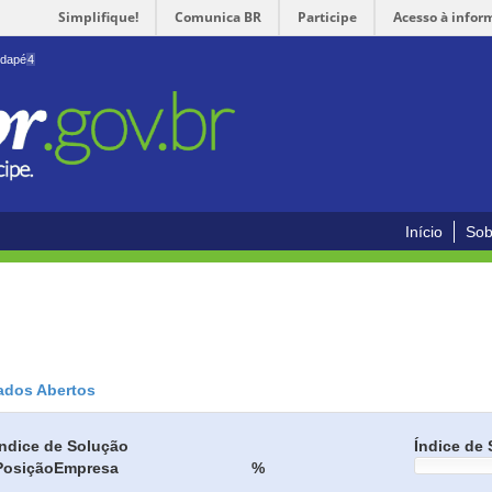
Simplifique!
Comunica BR
Participe
Acesso à infor
odapé
4
Início
Sob
ados Abertos
Índice de Solução
Índice de 
Posição
Empresa
%