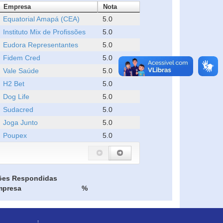
Empresa
Nota
Equatorial Amapá (CEA)
5.0
Instituto Mix de Profissões
5.0
Eudora Representantes
5.0
Fidem Cred
5.0
Vale Saúde
5.0
H2 Bet
5.0
Dog Life
5.0
Sudacred
5.0
Joga Junto
5.0
Poupex
5.0
ões Respondidas
mpresa
%