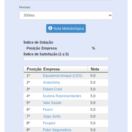
Período:
Nota Metodológica
Índice de Solução
Posição
Empresa
%
Índice de Satisfação (1 a 5)
Posição
Empresa
Nota
1º
Equatorial Amapá (CEA)
5.0
2º
Andorinha
5.0
3º
Fidem Cred
5.0
4º
Eudora Representantes
5.0
5º
Vale Saúde
5.0
6º
Fiserv
5.0
7º
Joga Junto
5.0
8º
Poupex
5.0
9º
Fator Seguradora
5.0