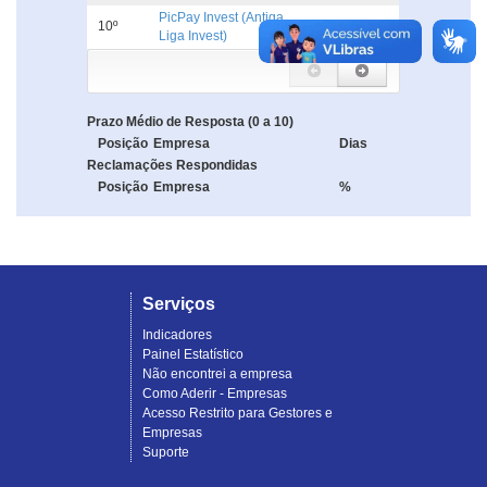
PicPay Invest (Antiga
10º
5.0
Liga Invest)
Prazo Médio de Resposta (0 a 10)
Posição
Empresa
Dias
Reclamações Respondidas
Posição
Empresa
%
Serviços
Indicadores
Painel Estatístico
Não encontrei a empresa
Como Aderir - Empresas
Acesso Restrito para Gestores e
Empresas
Suporte