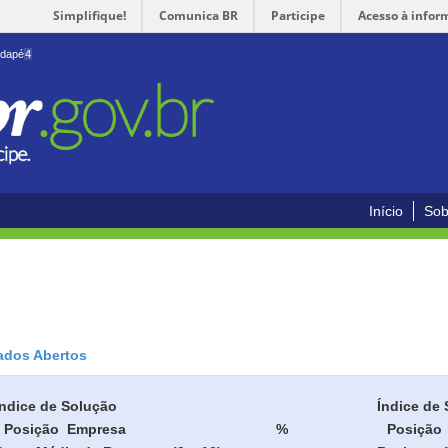
Simplifique!
Comunica BR
Participe
Acesso à infor
odapé
4
Início
Sob
ados Abertos
Índice de Solução
Índice de 
Posição
Empresa
%
Posição