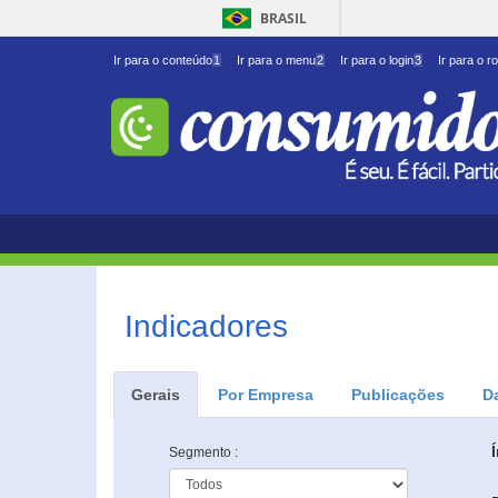
BRASIL
Ir para o conteúdo
1
Ir para o menu
2
Ir para o login
3
Ir para o r
Indicadores
Gerais
Por Empresa
Publicações
D
Segmento :