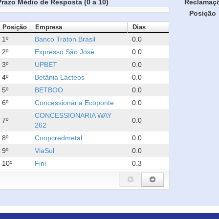
Prazo Médio de Resposta (0 a 10)
Reclamaç
Posição
Posição
Empresa
Dias
1º
Banco Traton Brasil
0.0
2º
Expresso São José
0.0
3º
UPBET
0.0
4º
Betânia Lácteos
0.0
5º
BETBOO
0.0
6º
Concessionária Ecoponte
0.0
CONCESSIONARIA WAY
7º
0.0
262
8º
Coopcredmetal
0.0
9º
ViaSul
0.0
10º
Fini
0.3