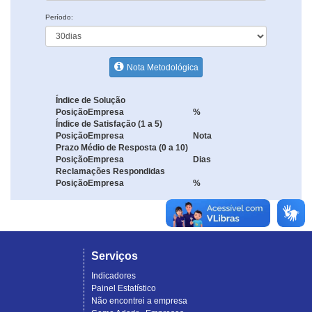
Período:
Nota Metodológica
Índice de Solução
Posição
Empresa
%
Índice de Satisfação (1 a 5)
Posição
Empresa
Nota
Prazo Médio de Resposta (0 a 10)
Posição
Empresa
Dias
Reclamações Respondidas
Posição
Empresa
%
Serviços
Indicadores
Painel Estatístico
Não encontrei a empresa