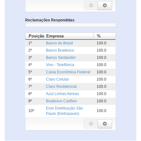
Reclamações Respondidas
Posição
Empresa
%
1º
Banco do Brasil
100.0
2º
Banco Bradesco
100.0
3º
Banco Santander
100.0
4º
Vivo - Telefônica
100.0
5º
Caixa Econômica Federal
100.0
6º
Claro Celular
100.0
7º
Claro Residencial
100.0
8º
Azul Linhas Aéreas
100.0
9º
Bradesco Cartões
100.0
Enel Distribuição São
10º
100.0
Paulo (Eletropaulo)