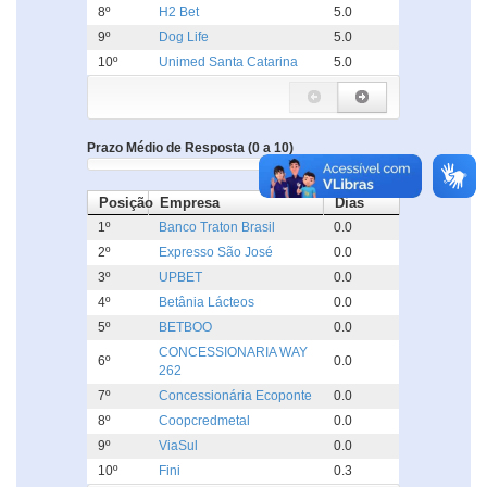
8º
H2 Bet
5.0
9º
Dog Life
5.0
10º
Unimed Santa Catarina
5.0
Prazo Médio de Resposta (0 a 10)
Posição
Empresa
Dias
1º
Banco Traton Brasil
0.0
2º
Expresso São José
0.0
3º
UPBET
0.0
4º
Betânia Lácteos
0.0
5º
BETBOO
0.0
CONCESSIONARIA WAY
6º
0.0
262
7º
Concessionária Ecoponte
0.0
8º
Coopcredmetal
0.0
9º
ViaSul
0.0
10º
Fini
0.3