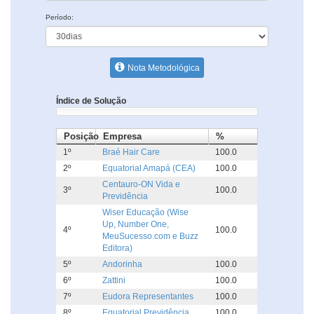
Período:
Nota Metodológica
Índice de Solução
Posição
Empresa
%
1º
Braé Hair Care
100.0
2º
Equatorial Amapá (CEA)
100.0
Centauro-ON Vida e
3º
100.0
Previdência
Wiser Educação (Wise
Up, Number One,
4º
100.0
MeuSucesso.com e Buzz
Editora)
5º
Andorinha
100.0
6º
Zattini
100.0
7º
Eudora Representantes
100.0
8º
Equatorial Previdência
100.0