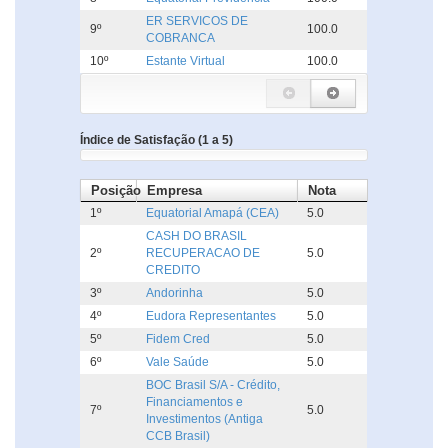
ER SERVICOS DE
9º
100.0
COBRANCA
10º
Estante Virtual
100.0
Índice de Satisfação (1 a 5)
Posição
Empresa
Nota
1º
Equatorial Amapá (CEA)
5.0
CASH DO BRASIL
2º
RECUPERACAO DE
5.0
CREDITO
3º
Andorinha
5.0
4º
Eudora Representantes
5.0
5º
Fidem Cred
5.0
6º
Vale Saúde
5.0
BOC Brasil S/A - Crédito,
Financiamentos e
7º
5.0
Investimentos (Antiga
CCB Brasil)