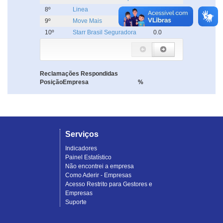
8º
Linea
0.0
9º
Move Mais
0.0
10º
Starr Brasil Seguradora
0.0
Reclamações Respondidas
Posição
Empresa
%
Serviços
Indicadores
Painel Estatístico
Não encontrei a empresa
Como Aderir - Empresas
Acesso Restrito para Gestores e
Empresas
Suporte