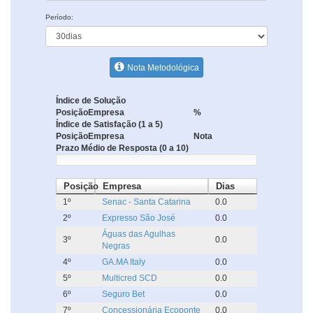
Período:
Nota Metodológica
Índice de Solução
Posição
Empresa
%
Índice de Satisfação (1 a 5)
Posição
Empresa
Nota
Prazo Médio de Resposta (0 a 10)
Posição
Empresa
Dias
1º
Senac - Santa Catarina
0.0
2º
Expresso São José
0.0
Águas das Agulhas
3º
0.0
Negras
4º
GA.MA Italy
0.0
5º
Multicred SCD
0.0
6º
Seguro Bet
0.0
7º
Concessionária Ecoponte
0.0