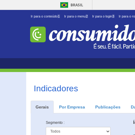
BRASIL
Ir para o conteúdo
1
Ir para o menu
2
Ir para o login
3
Ir para o r
Indicadores
Gerais
Por Empresa
Publicações
D
Segmento :