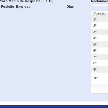
Prazo Médio de Resposta (0 a 10)
Reclamaç
Posição
Empresa
Dias
Posição
1º
2º
3º
4º
5º
6º
7º
8º
9º
10º