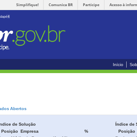
Simplifique!
Comunica BR
Participe
Acesso à infor
odapé
4
Início
Sob
ados Abertos
Índice de Solução
Índice de 
Posição
Empresa
%
Posição