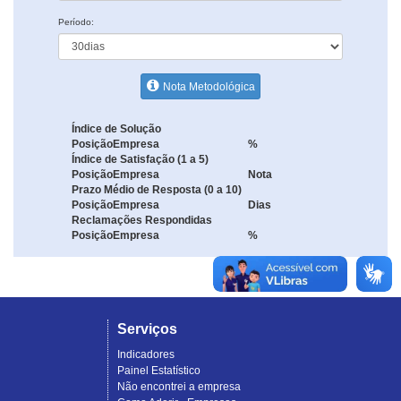
Período:
Nota Metodológica
Índice de Solução
Posição
Empresa
%
Índice de Satisfação (1 a 5)
Posição
Empresa
Nota
Prazo Médio de Resposta (0 a 10)
Posição
Empresa
Dias
Reclamações Respondidas
Posição
Empresa
%
Serviços
Indicadores
Painel Estatístico
Não encontrei a empresa