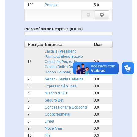
10º
Poupex
5.0
Prazo Médio de Resposta (0 a 10)
Posição
Empresa
Dias
Lactalis (Président
Parmalat Elegê Batavo
1º
Cotochés Poços de
0.0
Caldas Balkis Boa Nata
Dobon Galbani)
2º
Senac - Santa Catarina
0.0
3º
Expresso São José
0.0
4º
Multicred SCD
0.0
5º
Seguro Bet
0.0
6º
Concessionária Ecoponte
0.0
7º
Coopcredmetal
0.0
8º
Linea
0.0
9º
Move Mais
0.0
10º
Fini
0.3