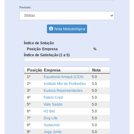
Período:
Nota Metodológica
Índice de Solução
Posição
Empresa
%
Índice de Satisfação (1 a 5)
Posição
Empresa
Nota
1º
Equatorial Amapá (CEA)
5.0
2º
Instituto Mix de Profissões
5.0
3º
Eudora Representantes
5.0
4º
Fidem Cred
5.0
5º
Vale Saúde
5.0
6º
H2 Bet
5.0
7º
Dog Life
5.0
8º
Sudacred
5.0
9º
Joga Junto
5.0