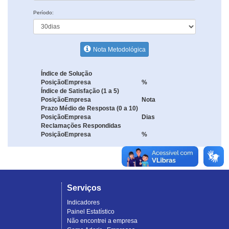
Período:
Nota Metodológica
Índice de Solução
Posição
Empresa
%
Índice de Satisfação (1 a 5)
Posição
Empresa
Nota
Prazo Médio de Resposta (0 a 10)
Posição
Empresa
Dias
Reclamações Respondidas
Posição
Empresa
%
Serviços
Indicadores
Painel Estatístico
Não encontrei a empresa