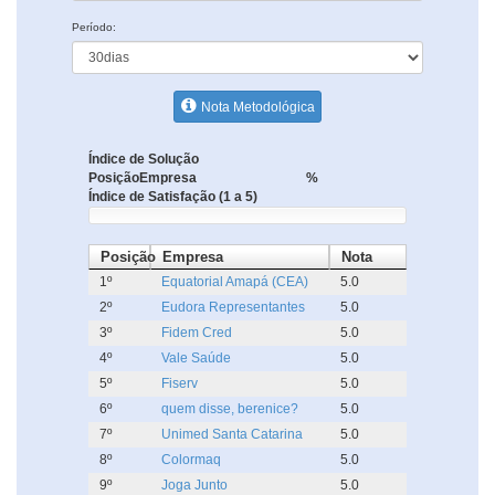
Período:
Nota Metodológica
Índice de Solução
Posição
Empresa
%
Índice de Satisfação (1 a 5)
Posição
Empresa
Nota
1º
Equatorial Amapá (CEA)
5.0
2º
Eudora Representantes
5.0
3º
Fidem Cred
5.0
4º
Vale Saúde
5.0
5º
Fiserv
5.0
6º
quem disse, berenice?
5.0
7º
Unimed Santa Catarina
5.0
8º
Colormaq
5.0
9º
Joga Junto
5.0