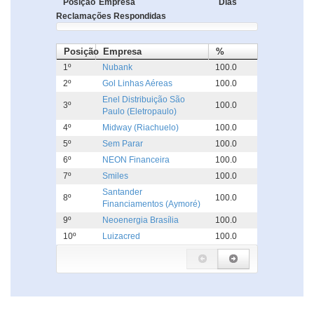
Posição
Empresa
Dias
Reclamações Respondidas
Posição
Empresa
%
1º
Nubank
100.0
2º
Gol Linhas Aéreas
100.0
Enel Distribuição São
3º
100.0
Paulo (Eletropaulo)
4º
Midway (Riachuelo)
100.0
5º
Sem Parar
100.0
6º
NEON Financeira
100.0
7º
Smiles
100.0
Santander
8º
100.0
Financiamentos (Aymoré)
9º
Neoenergia Brasília
100.0
10º
Luizacred
100.0