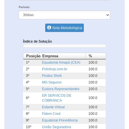
Período:
Nota Metodológica
Índice de Solução
Posição
Empresa
%
1º
Equatorial Amapá (CEA)
100.0
2º
Polishop.com.br
100.0
3º
Postos Shell
100.0
4º
MG Seguros
100.0
5º
Eudora Representantes
100.0
ER SERVICOS DE
6º
100.0
COBRANCA
7º
Estante Virtual
100.0
8º
Fidem Cred
100.0
9º
Equatorial Previdência
100.0
10º
União Seguradora
100.0