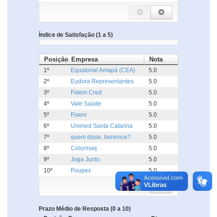
Índice de Satisfação (1 a 5)
Posição
Empresa
Nota
1º
Equatorial Amapá (CEA)
5.0
2º
Eudora Representantes
5.0
3º
Fidem Cred
5.0
4º
Vale Saúde
5.0
5º
Fiserv
5.0
6º
Unimed Santa Catarina
5.0
7º
quem disse, berenice?
5.0
8º
Colormaq
5.0
9º
Joga Junto
5.0
10º
Poupex
5.0
Prazo Médio de Resposta (0 a 10)