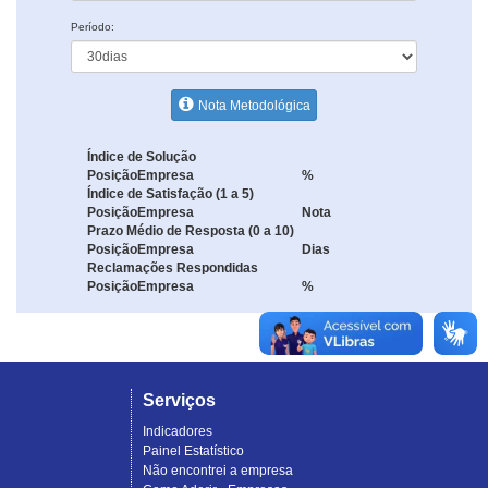
Período:
Nota Metodológica
Índice de Solução
Posição
Empresa
%
Índice de Satisfação (1 a 5)
Posição
Empresa
Nota
Prazo Médio de Resposta (0 a 10)
Posição
Empresa
Dias
Reclamações Respondidas
Posição
Empresa
%
Serviços
Indicadores
Painel Estatístico
Não encontrei a empresa