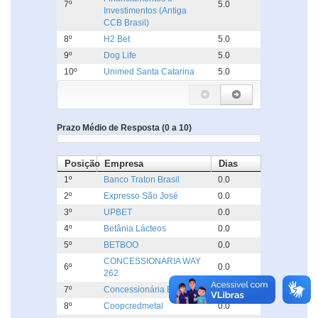
7º
5.0
Investimentos (Antiga
CCB Brasil)
8º
H2 Bet
5.0
9º
Dog Life
5.0
10º
Unimed Santa Catarina
5.0
Prazo Médio de Resposta (0 a 10)
Posição
Empresa
Dias
1º
Banco Traton Brasil
0.0
2º
Expresso São José
0.0
3º
UPBET
0.0
4º
Betânia Lácteos
0.0
5º
BETBOO
0.0
CONCESSIONARIA WAY
6º
0.0
262
7º
Concessionária Ecoponte
0.0
8º
Coopcredmetal
0.0