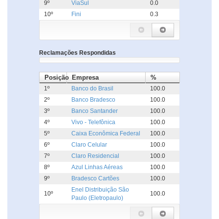
9º
ViaSul
0.0
10º
Fini
0.3
Reclamações Respondidas
Posição
Empresa
%
1º
Banco do Brasil
100.0
2º
Banco Bradesco
100.0
3º
Banco Santander
100.0
4º
Vivo - Telefônica
100.0
5º
Caixa Econômica Federal
100.0
6º
Claro Celular
100.0
7º
Claro Residencial
100.0
8º
Azul Linhas Aéreas
100.0
9º
Bradesco Cartões
100.0
Enel Distribuição São
10º
100.0
Paulo (Eletropaulo)