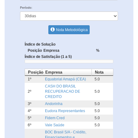
Período:
Nota Metodológica
Índice de Solução
Posição
Empresa
%
Índice de Satisfação (1 a 5)
Posição
Empresa
Nota
1º
Equatorial Amapá (CEA)
5.0
CASH DO BRASIL
2º
RECUPERACAO DE
5.0
CREDITO
3º
Andorinha
5.0
4º
Eudora Representantes
5.0
5º
Fidem Cred
5.0
6º
Vale Saúde
5.0
BOC Brasil S/A - Crédito,
Financiamentos e