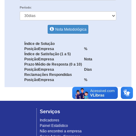
Período:
Nota Metodológica
Índice de Solução
Posição
Empresa
%
Índice de Satisfação (1 a 5)
Posição
Empresa
Nota
Prazo Médio de Resposta (0 a 10)
Posição
Empresa
Dias
Reclamações Respondidas
Posição
Empresa
%
Serviços
Indicadores
Painel Estatístico
Não encontrei a empresa