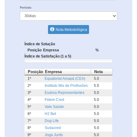
Período:
Nota Metodológica
Índice de Solução
Posição
Empresa
%
Índice de Satisfação (1 a 5)
Posição
Empresa
Nota
1º
Equatorial Amapá (CEA)
5.0
2º
Instituto Mix de Profissões
5.0
3º
Eudora Representantes
5.0
4º
Fidem Cred
5.0
5º
Vale Saúde
5.0
6º
H2 Bet
5.0
7º
Dog Life
5.0
8º
Sudacred
5.0
9º
Joga Junto
5.0