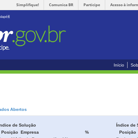
Simplifique!
Comunica BR
Participe
Acesso à infor
odapé
4
Início
Sob
ados Abertos
Índice de Solução
Índice de 
Posição
Empresa
%
Posição