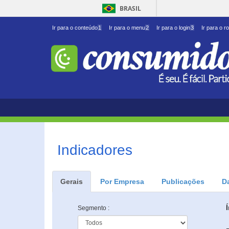
BRASIL
Ir para o conteúdo
1
Ir para o menu
2
Ir para o login
3
Ir para o r
Indicadores
Gerais
Por Empresa
Publicações
D
Segmento :