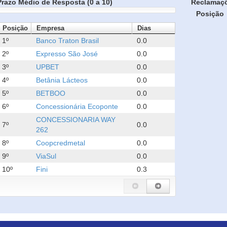
Prazo Médio de Resposta (0 a 10)
Reclamaç
Posição
Posição
Empresa
Dias
1º
Banco Traton Brasil
0.0
2º
Expresso São José
0.0
3º
UPBET
0.0
4º
Betânia Lácteos
0.0
5º
BETBOO
0.0
6º
Concessionária Ecoponte
0.0
CONCESSIONARIA WAY
7º
0.0
262
8º
Coopcredmetal
0.0
9º
ViaSul
0.0
10º
Fini
0.3