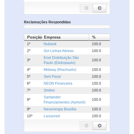
Reclamações Respondidas
Posição
Empresa
%
1º
Nubank
100.0
2º
Gol Linhas Aéreas
100.0
Enel Distribuição São
3º
100.0
Paulo (Eletropaulo)
4º
Midway (Riachuelo)
100.0
5º
Sem Parar
100.0
6º
NEON Financeira
100.0
7º
Smiles
100.0
Santander
8º
100.0
Financiamentos (Aymoré)
9º
Neoenergia Brasília
100.0
10º
Luizacred
100.0