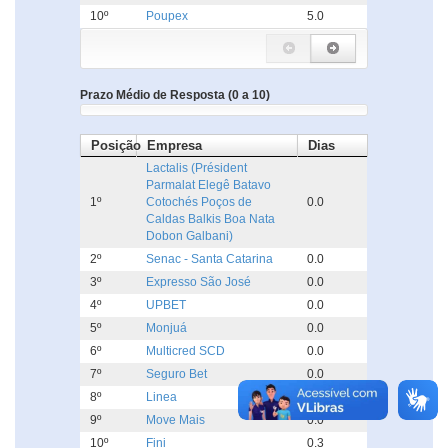
10º
Poupex
5.0
Prazo Médio de Resposta (0 a 10)
Posição
Empresa
Dias
Lactalis (Président
Parmalat Elegê Batavo
1º
Cotochés Poços de
0.0
Caldas Balkis Boa Nata
Dobon Galbani)
2º
Senac - Santa Catarina
0.0
3º
Expresso São José
0.0
4º
UPBET
0.0
5º
Monjuá
0.0
6º
Multicred SCD
0.0
7º
Seguro Bet
0.0
8º
Linea
0.0
9º
Move Mais
0.0
10º
Fini
0.3