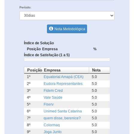
Período:
Nota Metodológica
Índice de Solução
Posição
Empresa
%
Índice de Satisfação (1 a 5)
Posição
Empresa
Nota
1º
Equatorial Amapá (CEA)
5.0
2º
Eudora Representantes
5.0
3º
Fidem Cred
5.0
4º
Vale Saúde
5.0
5º
Fiserv
5.0
6º
Unimed Santa Catarina
5.0
7º
quem disse, berenice?
5.0
8º
Colormaq
5.0
9º
Joga Junto
5.0