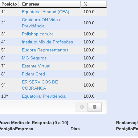
Posição
Empresa
%
1º
Equatorial Amapá (CEA)
100.0
Centauro-ON Vida e
2º
100.0
Previdência
3º
Polishop.com.br
100.0
4º
Instituto Mix de Profissões
100.0
5º
Eudora Representantes
100.0
6º
MG Seguros
100.0
7º
Estante Virtual
100.0
8º
Fidem Cred
100.0
ER SERVICOS DE
9º
100.0
COBRANCA
10º
Equatorial Previdência
100.0
Prazo Médio de Resposta (0 a 10)
Reclamaç
Posição
Empresa
Dias
Posição
E