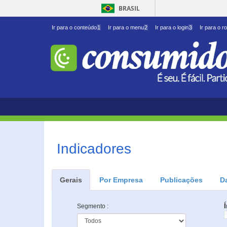
BRASIL
Ir para o conteúdo
1
Ir para o menu
2
Ir para o login
3
Ir para o r
Indicadores
Gerais
Por Empresa
Publicações
D
Segmento :