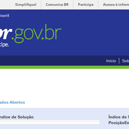
Simplifique!
Comunica BR
Participe
Acesso à infor
odapé
4
Início
Sob
ados Abertos
Índice de Solução
Índice de 
Posição
E