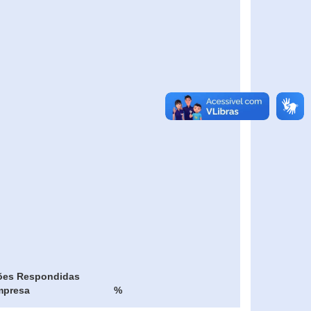
ões Respondidas
mpresa
%