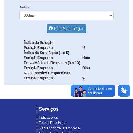
Período:
Nota Metodológica
Índice de Solução
Posição
Empresa
%
Índice de Satisfação (1 a 5)
Posição
Empresa
Nota
Prazo Médio de Resposta (0 a 10)
Posição
Empresa
Dias
Reclamações Respondidas
Posição
Empresa
%
Serviços
Indicadores
Painel Estatístico
Não encontrei a empresa