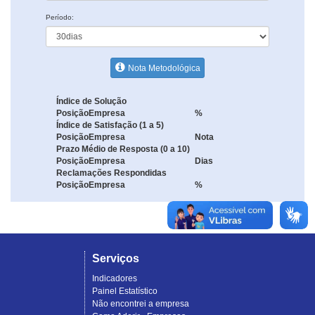
Período:
Nota Metodológica
Índice de Solução
Posição
Empresa
%
Índice de Satisfação (1 a 5)
Posição
Empresa
Nota
Prazo Médio de Resposta (0 a 10)
Posição
Empresa
Dias
Reclamações Respondidas
Posição
Empresa
%
Serviços
Indicadores
Painel Estatístico
Não encontrei a empresa