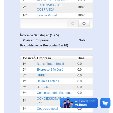
ER SERVICOS DE
9º
100.0
COBRANCA
10º
Estante Virtual
100.0
Índice de Satisfação (1 a 5)
Posição
Empresa
Nota
Prazo Médio de Resposta (0 a 10)
Posição
Empresa
Dias
1º
Banco Traton Brasil
0.0
2º
Expresso São José
0.0
3º
UPBET
0.0
4º
Betânia Lácteos
0.0
5º
BETBOO
0.0
6º
Concessionária Ecoponte
0.0
CONCESSIONARIA WAY
7º
0.0
262
8º
Coopcredmetal
0.0