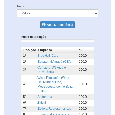
Período:
Nota Metodológica
Índice de Solução
Posição
Empresa
%
1º
Braé Hair Care
100.0
2º
Equatorial Amapá (CEA)
100.0
Centauro-ON Vida e
3º
100.0
Previdência
Wiser Educação (Wise
Up, Number One,
4º
100.0
MeuSucesso.com e Buzz
Editora)
5º
Andorinha
100.0
6º
Zattini
100.0
7º
Eudora Representantes
100.0
8º
Equatorial Previdência
100.0