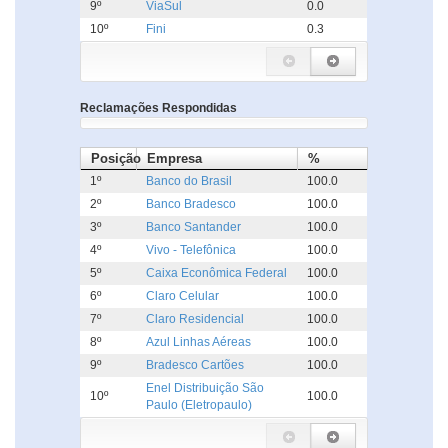
9º
ViaSul
0.0
10º
Fini
0.3
Reclamações Respondidas
Posição
Empresa
%
1º
Banco do Brasil
100.0
2º
Banco Bradesco
100.0
3º
Banco Santander
100.0
4º
Vivo - Telefônica
100.0
5º
Caixa Econômica Federal
100.0
6º
Claro Celular
100.0
7º
Claro Residencial
100.0
8º
Azul Linhas Aéreas
100.0
9º
Bradesco Cartões
100.0
Enel Distribuição São
10º
100.0
Paulo (Eletropaulo)