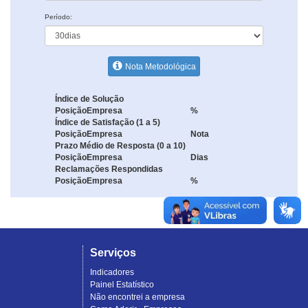
Período:
Nota Metodológica
Índice de Solução
Posição
Empresa
%
Índice de Satisfação (1 a 5)
Posição
Empresa
Nota
Prazo Médio de Resposta (0 a 10)
Posição
Empresa
Dias
Reclamações Respondidas
Posição
Empresa
%
Serviços
Indicadores
Painel Estatístico
Não encontrei a empresa