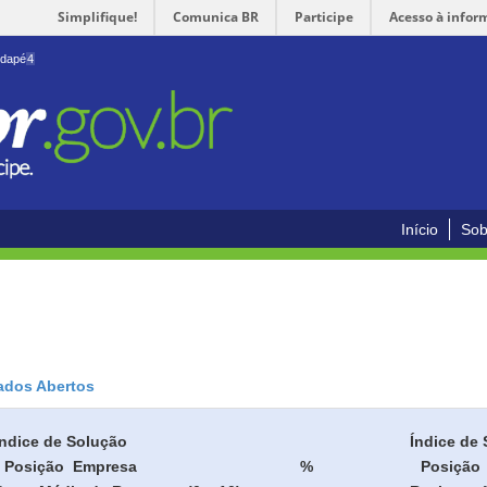
Simplifique!
Comunica BR
Participe
Acesso à infor
odapé
4
Início
Sob
ados Abertos
Índice de Solução
Índice de 
Posição
Empresa
%
Posição