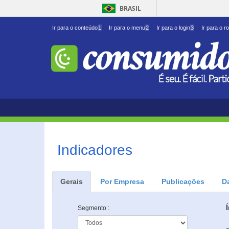
BRASIL
Ir para o conteúdo
1
Ir para o menu
2
Ir para o login
3
Ir para o r
Indicadores
Gerais
Por Empresa
Publicações
D
Segmento :