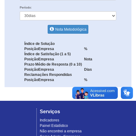
Período:
Nota Metodológica
Índice de Solução
Posição
Empresa
%
Índice de Satisfação (1 a 5)
Posição
Empresa
Nota
Prazo Médio de Resposta (0 a 10)
Posição
Empresa
Dias
Reclamações Respondidas
Posição
Empresa
%
Serviços
Indicadores
Painel Estatístico
Não encontrei a empresa