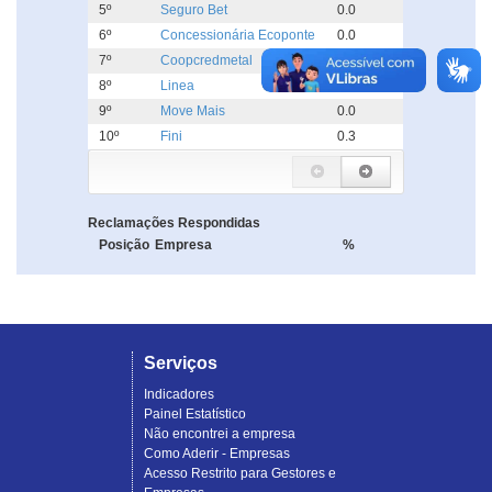
5º
Seguro Bet
0.0
6º
Concessionária Ecoponte
0.0
7º
Coopcredmetal
0.0
8º
Linea
0.0
9º
Move Mais
0.0
10º
Fini
0.3
Reclamações Respondidas
Posição
Empresa
%
Serviços
Indicadores
Painel Estatístico
Não encontrei a empresa
Como Aderir - Empresas
Acesso Restrito para Gestores e