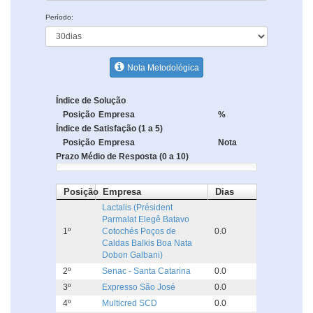
Período:
Nota Metodológica
Índice de Solução
Posição
Empresa
%
Índice de Satisfação (1 a 5)
Posição
Empresa
Nota
Prazo Médio de Resposta (0 a 10)
Posição
Empresa
Dias
Lactalis (Président
Parmalat Elegê Batavo
1º
Cotochés Poços de
0.0
Caldas Balkis Boa Nata
Dobon Galbani)
2º
Senac - Santa Catarina
0.0
3º
Expresso São José
0.0
4º
Multicred SCD
0.0