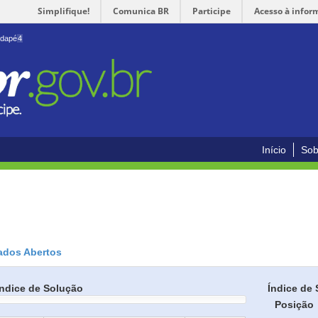
Simplifique!
Comunica BR
Participe
Acesso à infor
odapé
4
Início
Sob
ados Abertos
Índice de Solução
Índice de 
Posição