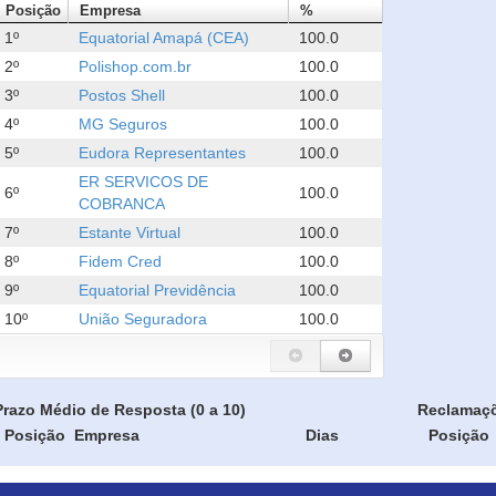
Posição
Empresa
%
1º
Equatorial Amapá (CEA)
100.0
2º
Polishop.com.br
100.0
3º
Postos Shell
100.0
4º
MG Seguros
100.0
5º
Eudora Representantes
100.0
ER SERVICOS DE
6º
100.0
COBRANCA
7º
Estante Virtual
100.0
8º
Fidem Cred
100.0
9º
Equatorial Previdência
100.0
10º
União Seguradora
100.0
Prazo Médio de Resposta (0 a 10)
Reclamaç
Posição
Empresa
Dias
Posição