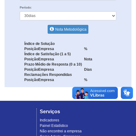
Período:
Nota Metodológica
Índice de Solução
Posição
Empresa
%
Índice de Satisfação (1 a 5)
Posição
Empresa
Nota
Prazo Médio de Resposta (0 a 10)
Posição
Empresa
Dias
Reclamações Respondidas
Posição
Empresa
%
Serviços
Indicadores
Painel Estatístico
Não encontrei a empresa