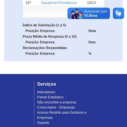
10º
Equatorial Previdência
100.0
Índice de Satisfação (1 a 5)
Posição
Empresa
Nota
Prazo Médio de Resposta (0 a 10)
Posição
Empresa
Dias
Reclamações Respondidas
Posição
Empresa
%
Serviços
Indicadores
Painel Estatístico
Não encontrei a empresa
Como Aderir - Empresas
Acesso Restrito para Gestores e
Empresas
Suporte