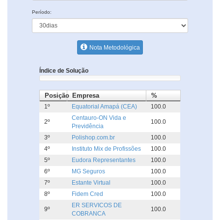
Período:
Nota Metodológica
Índice de Solução
Posição
Empresa
%
1º
Equatorial Amapá (CEA)
100.0
Centauro-ON Vida e
2º
100.0
Previdência
3º
Polishop.com.br
100.0
4º
Instituto Mix de Profissões
100.0
5º
Eudora Representantes
100.0
6º
MG Seguros
100.0
7º
Estante Virtual
100.0
8º
Fidem Cred
100.0
ER SERVICOS DE
9º
100.0
COBRANCA