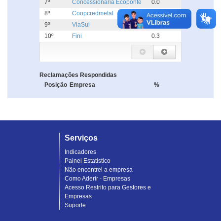
7º
Concessionária Ecoponte
0.0
8º
Coopcredmetal
0.0
9º
ViaSul
0.0
10º
Fini
0.3
Reclamações Respondidas
Posição
Empresa
%
Serviços
Indicadores
Painel Estatístico
Não encontrei a empresa
Como Aderir - Empresas
Acesso Restrito para Gestores e
Empresas
Suporte