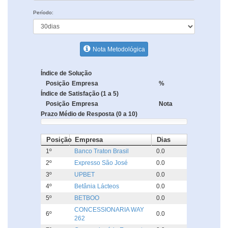
Período:
Nota Metodológica
Índice de Solução
Posição
Empresa
%
Índice de Satisfação (1 a 5)
Posição
Empresa
Nota
Prazo Médio de Resposta (0 a 10)
Posição
Empresa
Dias
1º
Banco Traton Brasil
0.0
2º
Expresso São José
0.0
3º
UPBET
0.0
4º
Betânia Lácteos
0.0
5º
BETBOO
0.0
CONCESSIONARIA WAY
6º
0.0
262