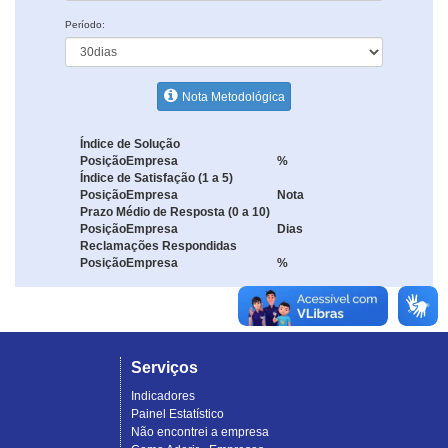
Período:
Nota Metodológica
Índice de Solução
Posição
Empresa
%
Índice de Satisfação (1 a 5)
Posição
Empresa
Nota
Prazo Médio de Resposta (0 a 10)
Posição
Empresa
Dias
Reclamações Respondidas
Posição
Empresa
%
Serviços
Indicadores
Painel Estatístico
Não encontrei a empresa